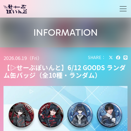
メインナビゲーション
INFORMATION
2026.06.19（Fri）
SHARE：
【▷せーぶぽいんと】6/12 GOODS ランダ
ム缶バッジ（全10種・ランダム）