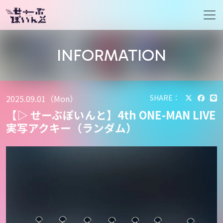
メインナビゲーション
INFORMATION
2025.09.01（Mon）
SHARE：
【▷ せーぶぽいんと】4th ONE-MAN LIVE
実写アクキー（ランダム）