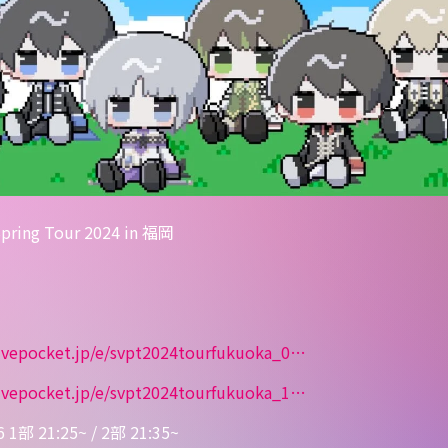
ng Tour 2024 in 福岡
livepocket.jp/e/svpt2024tour
fukuoka_0
…
livepocket.jp/e/svpt2024tour
fukuoka_1
…
 21:25~ / 2部 21:35~