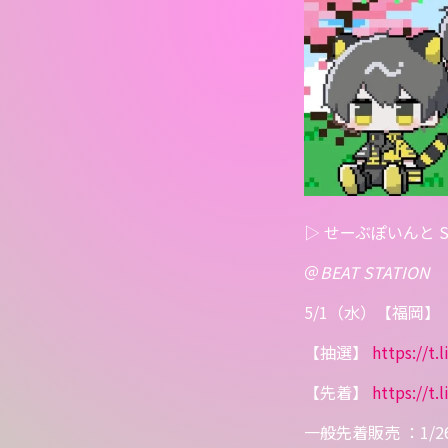
▷ せーぶぽいんと Spri
＠
BEAT STATION
5/1（水）【福岡】
【抽選】
https://
t.
【先着】
https://
t.
一般先着販売 ：1/26 1部