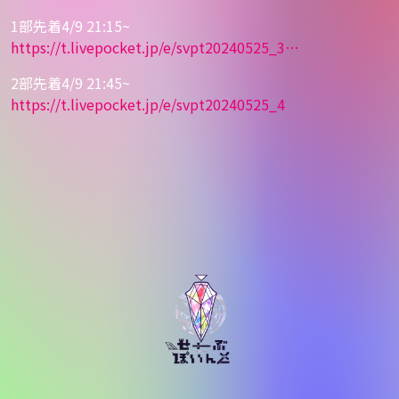
1部先着
4/9 21:15~
https://
t.livepocket.jp/e/svpt20240525
_3
…
2部先着
4/9 21:45~
https://
t.livepocket.jp/e/svpt20240525
_4