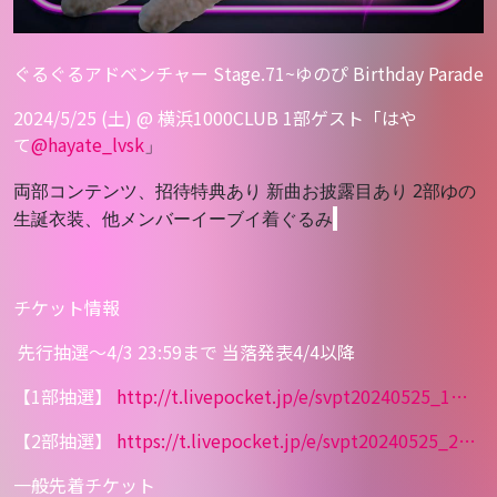
ぐるぐるアドベンチャー Stage.71~ゆのぴ Birthday Parade
2024/5/25 (土) @ 横浜1000CLUB 1部ゲスト「はや
て
@hayate_lvsk
」
両部コンテンツ、招待特典あり
新曲お披露目あり
2部ゆの
生誕衣装、他メンバーイーブイ着ぐるみ
チケット情報
先行抽選
〜4/3 23:59まで 当落発表
4/4以降
【1部抽選】
http://
t.livepocket.jp/e/svpt20240525
_1
…
【2部抽選】
https://
t.livepocket.jp/e/svpt20240525
_2
…
一般先着チケット