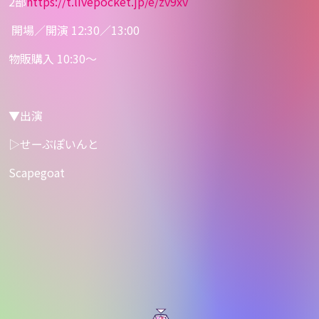
2部
https://
t.livepocket.jp/e/zv9xv
開場／開演 12:30／13:00
物販購入 10:30〜
▼出演
▷せーぶぽいんと
Scapegoat