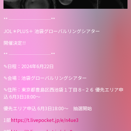
** ┈┈┈┈┈┈┈┈┈**
JOL＊PLUS＋ 池袋グローバルリングシアター
開催決定!!
** ┈┈┈┈┈┈┈┈┈**
✎日程：2024年6月22日
✎会場：池袋グローバルリングシアター
✎住所：東京都豊島区西池袋１丁目８−２６
優先エリア申
込 6月3日18:00〜
優先エリア申込 6月3日18:00〜 抽選開始
1部
https://
t.livepocket.jp/e/n4ue3