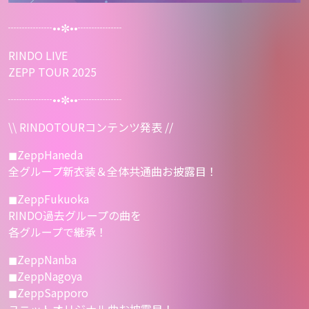
┈┈┈┈••✼••┈┈┈┈
RINDO LIVE
ZEPP TOUR 2025
┈┈┈┈••✼••┈┈┈┈
\\ RINDOTOURコンテンツ発表 //
◼︎ZeppHaneda
全グループ新衣装＆全体共通曲お披露目！
◼︎ZeppFukuoka
RINDO過去グループの曲を
各グループで継承！
◼︎ZeppNanba
◼︎ZeppNagoya
◼︎ZeppSapporo
ユニットオリジナル曲お披露目！