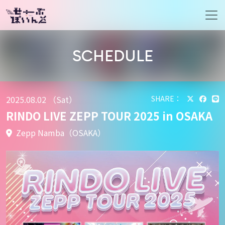
メインナビゲーション
SCHEDULE
2025.08.02 （Sat）
SHARE：
RINDO LIVE ZEPP TOUR 2025 in OSAKA
Zepp Namba（OSAKA）