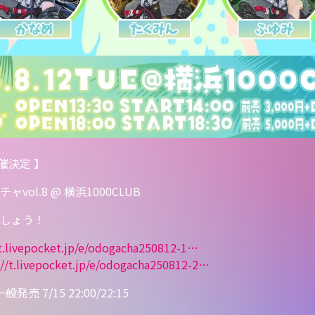
開催決定 】
ガチャvol.8 @ 横浜1000CLUB
しょう！
t.livepocket.jp/e/odogacha2508
12-1
…
//
t.livepocket.jp/e/odogacha2508
12-2
…
般発売 7/15 22:00/22:15