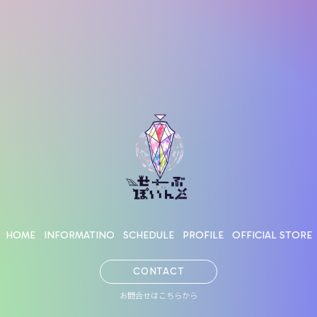
HOME
INFORMATINO
SCHEDULE
PROFILE
OFFICIAL STORE
CONTACT
お問合せはこちらから